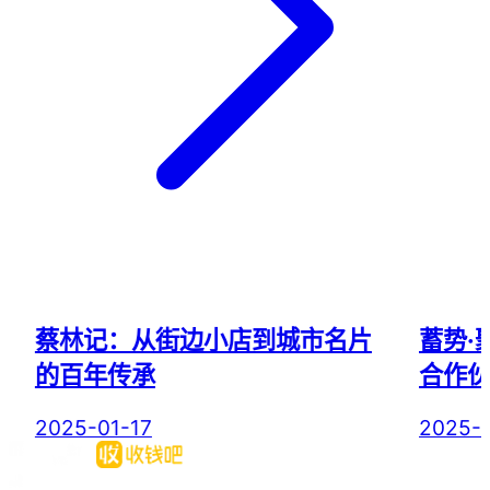
蔡林记：从街边小店到城市名片
蓄势·
的百年传承
合作
2025-01-17
2025-