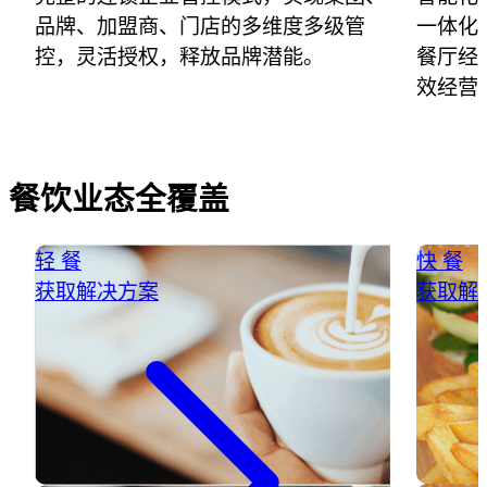
品牌、加盟商、门店的多维度多级管
一体化
控，灵活授权，释放品牌潜能。
餐厅经
效经营
餐饮业态全覆盖
轻 餐
快 餐
获取解决方案
获取解