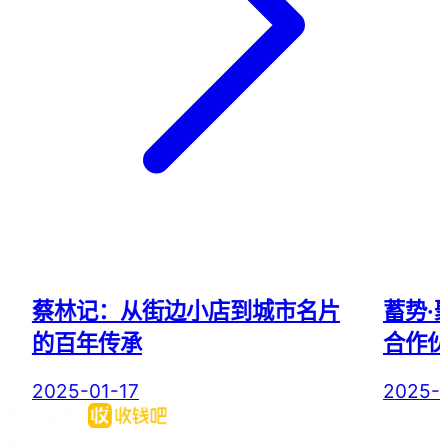
蔡林记：从街边小店到城市名片
蓄势·
的百年传承
合作
2025-01-17
2025-