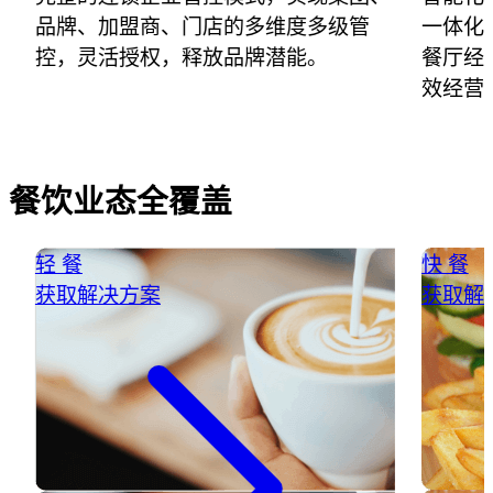
品牌、加盟商、门店的多维度多级管
一体化
控，灵活授权，释放品牌潜能。
餐厅经
效经营
餐饮业态全覆盖
轻 餐
快 餐
获取解决方案
获取解